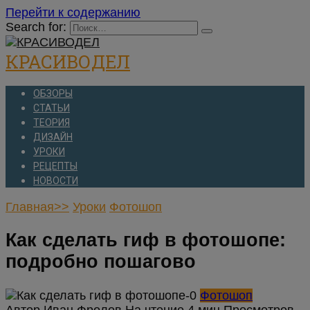
Перейти к содержанию
Search for:
КРАСИВОДЕЛ
ОБЗОРЫ
СТАТЬИ
ТЕОРИЯ
ДИЗАЙН
УРОКИ
РЕЦЕПТЫ
НОВОСТИ
Главная>>
Уроки
Фотошоп
Как сделать гиф в фотошопе:
подробно пошагово
Фотошоп
Автор
Иван Фролов
На чтение
4 мин
Просмотров