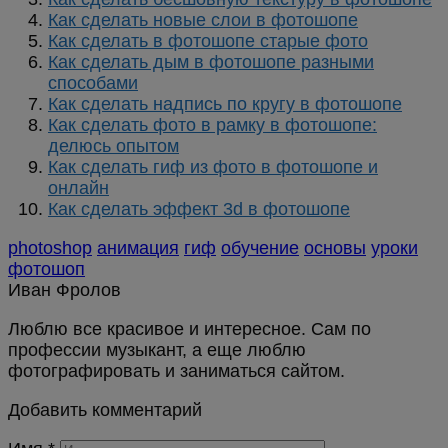
Как сделать новые слои в фотошопе
Как сделать в фотошопе старые фото
Как сделать дым в фотошопе разными
способами
Как сделать надпись по кругу в фотошопе
Как сделать фото в рамку в фотошопе:
делюсь опытом
Как сделать гиф из фото в фотошопе и
онлайн
Как сделать эффект 3d в фотошопе
photoshop
анимация
гиф
обучение
основы
уроки
фотошоп
Иван Фролов
Люблю все красивое и интересное. Сам по
профессии музыкант, а еще люблю
фотографировать и заниматься сайтом.
Добавить комментарий