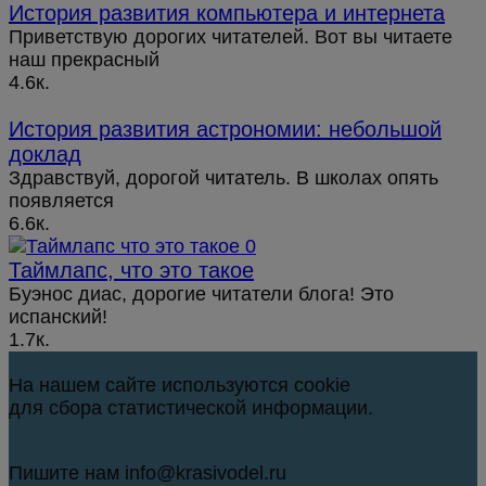
История развития компьютера и интернета
Приветствую дорогих читателей. Вот вы читаете
наш прекрасный
4.6к.
История развития астрономии: небольшой
доклад
Здравствуй, дорогой читатель. В школах опять
появляется
6.6к.
Таймлапс, что это такое
Буэнос диас, дорогие читатели блога! Это
испанский!
1.7к.
На нашем сайте используются cookie
для сбора статистической информации.
Пишите нам info@krasivodel.ru