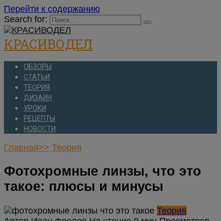
Перейти к содержанию
Search for:
КРАСИВОДЕЛ
ОБЗОРЫ
СТАТЬИ
ТЕОРИЯ
ДИЗАЙН
УРОКИ
РЕЦЕПТЫ
НОВОСТИ
Главная>>
Теория
Фотохромные линзы, что это
такое: плюсы и минусы
Теория
Автор
Иван Фролов
На чтение
9 мин
Просмотров