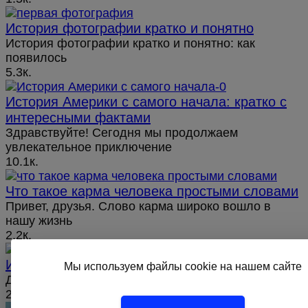
История фотографии кратко и понятно
История фотографии кратко и понятно: как
появилось
5.3к.
История Америки с самого начала: кратко с
интересными фактами
Здравствуйте! Сегодня мы продолжаем
увлекательное приключение
10.1к.
Что такое карма человека простыми словами
Привет, друзья. Слово карма широко вошло в
нашу жизнь
2.2к.
История Египта кратко, наша эра
Мы используем файлы cookie на нашем сайте
Доброе утро! Продолжим читать про Египет?
2к.