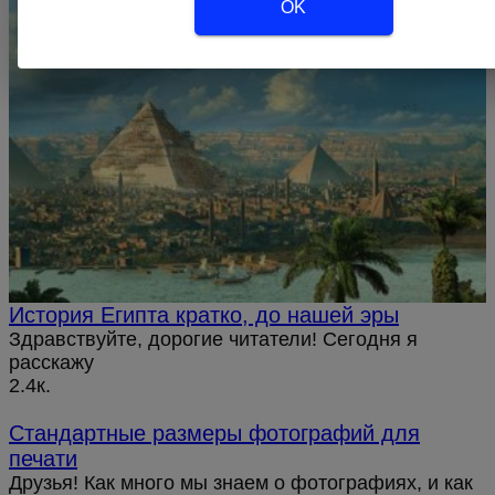
OK
История Египта кратко, до нашей эры
Здравствуйте, дорогие читатели! Сегодня я
расскажу
2.4к.
Стандартные размеры фотографий для
печати
Друзья! Как много мы знаем о фотографиях, и как