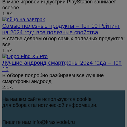
В мире игровой индустрии PlayStation занимает
особое
1.6к.
Самые полезные продукты – Топ 10 Рейтинг
на 2024 год: все полезные свойства
В статье делаем обзор самых полезных продуктов:
все
1.5к.
Лучшие андроид смартфоны 2024 года – Топ
15
В обзоре подробно разбираем все лучшие
смартфоны андроид
2.1к.
На нашем сайте используются cookie
для сбора статистической информации.
Пишите нам info@krasivodel.ru