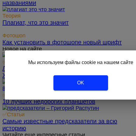
названиями
Теория
Плагиат, что это значит
Фотошоп
Как установить в фотошопе новый шрифт
Новое на сайте
✅Статьи
Мы используем файлы cookie на нашем сайте
Лучший сериал на сегодняшний день –
Жаркое соперничество
OK
✅Статьи
10 лучших недорогих планшетов
✅Статьи
Самые известные предсказатели за всю
историю
Читайте еще интересные статьи