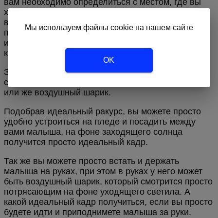
вам необходимо определиться с местом, где вы
хотите проводить съемку. На это место лучше
всего отправиться заранее, чтобы успеть
Мы используем файлы cookie на нашем сайте
подготовить площадку, ведь у вас будет не так уж
и много времени для получения идеальных
кадров.
OK
Заранее продумайте реквизит, который вы хотите
с собой взять, возможно, это будет обычный плед
или же воздушный шарик.
Подобрав идеальный ракурс, вы можете просто
удобно устроиться на пледе и посадить между
вами малыша, на фоне заходящего солнца
получится просто идеальный кадр.
Так же вы можете просто встать и держать
малыша на руках, при этом в руках у него может
быть воздушный шарик, который смотрится просто
потрясающим на фоне уходящего светила. А
какой идеальный кадр получиться, если вы просто
будете идти и приподнимете малыша за руки.