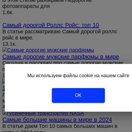
В этой статье разбираем Недорогие
фотоаппараты для
1.6к.
Самый дорогой Роллс Ройс: топ 10
В статье рассматриваю Самый дорогой роллс
ройс в мире.
13.1к.
Cамые дорогие мужские парфюмы в мире
Сегодня я расскажу про самые дорогие мужские
парфюмы в мире.
12.3к.
Мы используем файлы cookie на нашем сайте
10 Лучших видеорегистраторов 2024 года
Лучшие видеорегистраторы 2024 года, плюсы и
OK
минусы
4.1к.
Самые большие машины в мире в 2024
В статье даем Топ 10 самых больших машин в