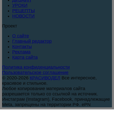
УРОКИ
РЕЦЕПТЫ
НОВОСТИ
Проект
О сайте
Главный редактор
Контакты
Реклама
Карта сайта
Политика конфиденциальности
Пользовательское соглашение
© 2020-2026
КРАСИВОДЕЛ
Все интересное,
красивое и стильное.
Любое копирование материалов сайта
разрешается только со ссылкой на источник.
Инстаграм (Instagram), Facebook, принадлежащие
Meta, запрещены на территории РФ. ePN