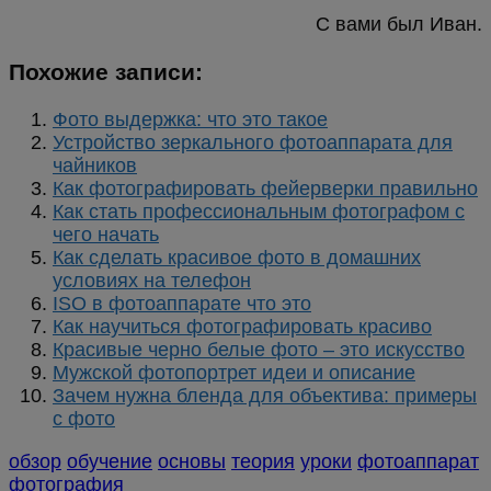
С вами был Иван.
Похожие записи:
Фото выдержка: что это такое
Устройство зеркального фотоаппарата для
чайников
Как фотографировать фейерверки правильно
Как стать профессиональным фотографом с
чего начать
Как сделать красивое фото в домашних
условиях на телефон
ISO в фотоаппарате что это
Как научиться фотографировать красиво
Красивые черно белые фото – это искусство
Мужской фотопортрет идеи и описание
Зачем нужна бленда для объектива: примеры
с фото
обзор
обучение
основы
теория
уроки
фотоаппарат
фотография