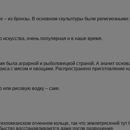
 – из бронзы. В основном скульптуры были религиозными: 
 искусства, очень популярная и в наше время.
мя была аграрной и рыболовецкой страной. А значит основ
 риса с мясом и овощами. Распространено приготовление на
 или рисовую водку – саке.
тихоокеанском огненном кольце, так что землетрясений тут 
а быстро восстанавливаются даже после разрушения.