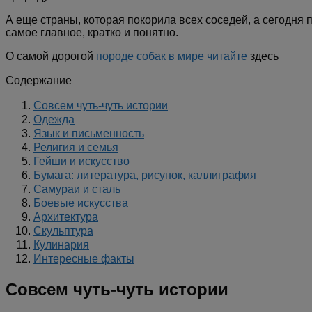
А еще страны, которая покорила всех соседей, а сегодня 
самое главное, кратко и понятно.
О самой дорогой
породе собак в мире читайте
здесь
Содержание
Совсем чуть-чуть истории
Одежда
Язык и письменность
Религия и семья
Гейши и искусство
Бумага: литература, рисунок, каллиграфия
Самураи и сталь
Боевые искусства
Архитектура
Скульптура
Кулинария
Интересные факты
Совсем чуть-чуть истории