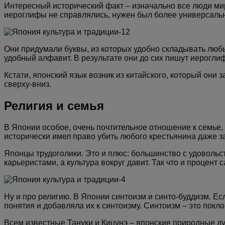
Интересный исторический факт – изначально все люди мир
иероглифы не справлялись, нужен был более универсаль
Они придумали буквы, из которых удобно складывать любы
удобный алфавит. В результате они до сих пишут иерогли
Кстати, японский язык возник из китайского, который они 
сверху-вниз.
Религия и семья
В Японии особое, очень почтительное отношение к семье,
исторически имел право убить любого крестьянина даже з
Японцы трудоголики. Это и плюс: большинство с удовольст
карьеристами, а культура вокруг давит. Так что и процент
Ну и про религию. В Японии синтоизм и синто-буддизм. Есл
понятия и добавляла их к синтоизму. Синтоизм – это пок
Всем известные Тануки и Кицунэ – японские природные ду