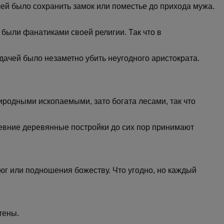
чей было сохранить замок или поместье до прихода мужа.
о были фанатиками своей религии. Так что в
дачей было незаметно убить неугодного аристократа.
иродными ископаемыми, зато богата лесами, так что
ревние деревянные постройки до сих пор принимают
юг или подношения божеству. Что угодно, но каждый
тены.