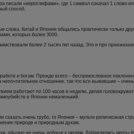
а писали «иероглифами», где 1 символ означал 1 слово ил
ный способ.
е слова. Китай и Япония общались практически только друг
фами, которых более 3000.
заимствовали более 2 тысяч лет назад. Это и про произноше
 работе и богам. Прежде всего – беспрекословное поклонен
а непочтительное отношение, так что все выжившие – очен
вием работают по 100 часов в неделю, делая головокружите
 самоубийств в Японии немаленький.
и сказать очень грубо, то Япония – мульти религиозная стр
лонение природе и природным духам.
хи, обычно не очень добрые к людям. Добавлялись черты б