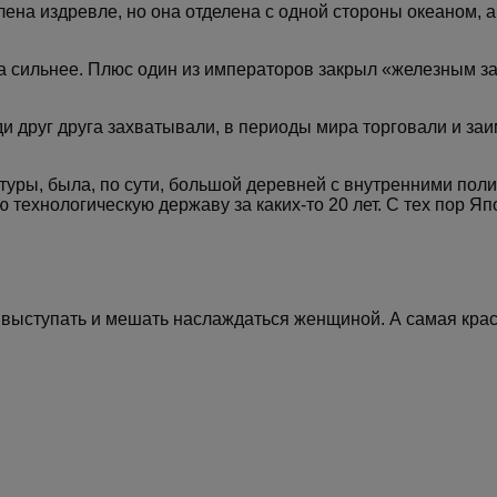
лена издревле, но она отделена с одной стороны океаном,
ла сильнее. Плюс один из императоров закрыл «железным за
еди друг друга захватывали, в периоды мира торговали и з
туры, была, по сути, большой деревней с внутренними пол
технологическую державу за каких-то 20 лет. С тех пор Я
ыступать и мешать наслаждаться женщиной. А самая краси