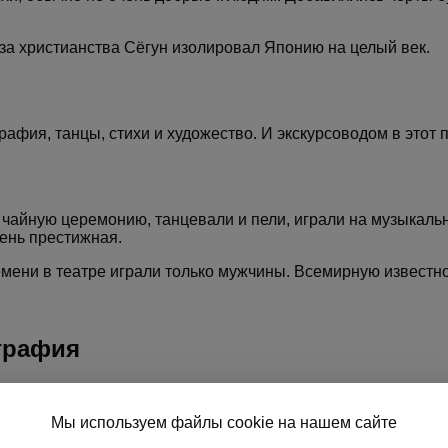
за христианства Сёгун изолировал Японию на целый век.
графия, танцы, стихи и художество. И экскурсоводом в этот
чайную церемонию, танцевали и пели, играли на музыкаль
чень престижная.
емени в театре играли только мужчины. Всемирную известно
играфия
настолько, что из нее делали стены домов, одежду, а пото
Мы используем файлы cookie на нашем сайте
назначению. В стране восходящего солнца пишут стихи, ри