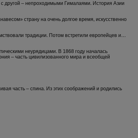
 а с другой – непроходимыми Гималаями. История Азии
навесом» страну на очень долгое время, искусственно
аимствовали традиции. Потом встретили европейцев и…
итическими неурядицами. В 1868 году началась
пония – часть цивилизованного мира и всеобщей
вая часть – спина. Из этих соображений и родились