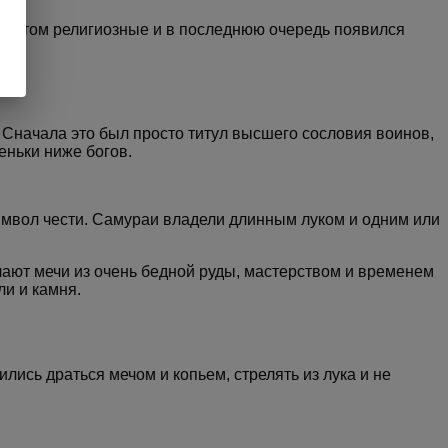
 потом религиозные и в последнюю очередь появился
 Сначала это был просто титул высшего сословия воинов,
пеньки ниже богов.
символ чести. Самураи владели длинным луком и одним или
лают мечи из очень бедной руды, мастерством и временем
ли и камня.
ись драться мечом и копьем, стрелять из лука и не