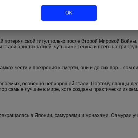
одавляющее число художников рисовали природные сюжеты,
OK
й потерял свой титул только после Второй Мировой Войны.
и стали аристократией, чуть ниже сёгуна и всего на три сту
мках чести и презрения к смерти, они и до сих пор – сам 
копаемых, особенно нет хорошей стали. Поэтому японцы де
пор самые лучшие в мире, хотя созданы практически из зем
рекращалась в Японии, самураями и монахами. Самураи учил