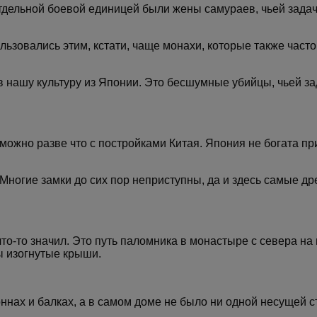
отдельной боевой единицей были жены самураев, чьей зада
ользовались этим, кстати, чаще монахи, которые также част
в нашу культуру из Японии. Это бесшумные убийцы, чьей за
можно разве что с постройками Китая. Япония не богата пр
Многие замки до сих пор неприступны, да и здесь самые д
о-то значил. Это путь паломника в монастыре с севера на 
ы изогнутые крыши.
нах и балках, а в самом доме не было ни одной несущей с