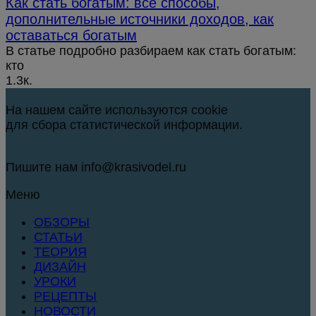
Как стать богатым: все способы,
дополнительные источники доходов, как
оставаться богатым
В статье подробно разбираем как стать богатым:
кто
1.3к.
На нашем сайте используются cookie
для сбора статистической информации.
Пишите нам info@krasivodel.ru
Меню
ОБЗОРЫ
СТАТЬИ
ТЕОРИЯ
ДИЗАЙН
УРОКИ
РЕЦЕПТЫ
НОВОСТИ