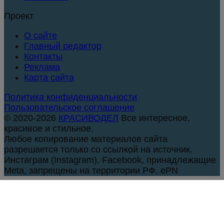
Проект
О сайте
Главный редактор
Контакты
Реклама
Карта сайта
Политика конфиденциальности
Пользовательское соглашение
© 2020-2026
КРАСИВОДЕЛ
Все интересное,
красивое и стильное.
Любое копирование материалов сайта
разрешается только со ссылкой на источник.
Инстаграм (Instagram), Facebook, принадлежащие
Meta, запрещены на территории РФ. ePN